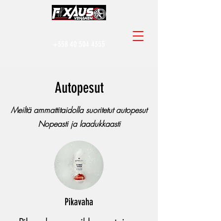
+358 40 504 4355
Autopesut
Meiltä ammattitaidolla suoritetut autopesut
Nopeasti ja laadukkaasti
Pikavaha