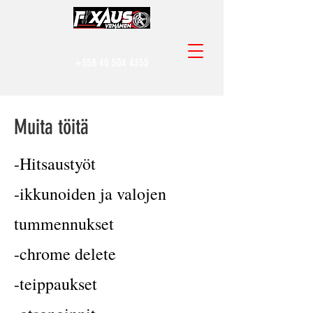
+358 40 504 4355
Muita töitä
-Hitsaustyöt
-ikkunoiden ja valojen
tummennukset
-chrome delete
-teippaukset