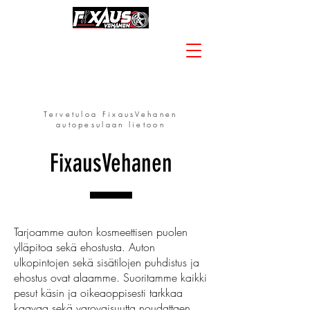
+358 40 504 4355
Tervetuloa FixausVehanen
autopesulaan lietoon
FixausVehanen
Tarjoamme auton kosmeettisen puolen
ylläpitoa sekä ehostusta. Auton
ulkopintojen sekä sisätilojen puhdistus ja
ehostus ovat alaamme. Suoritamme kaikki
pesut käsin ja oikeaoppisesti tarkkaa
kaavaa sekä varovaisuutta noudattaen.